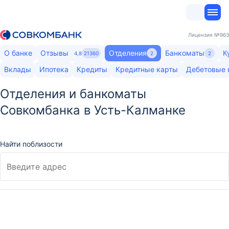
Лицензия
№963
О банке
Отзывы
Отделения
Банкоматы
К
4,8
21360
2
2
Вклады
Ипотека
Кредиты
Кредитные карты
Дебетовые 
Отделения и банкоматы
Совкомбанка в Усть-Калманке
Найти поблизости