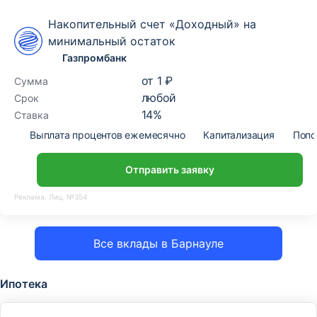
Накопительный счет «Доходный» на
минимальный остаток
Газпромбанк
от
1 ₽
Сумма
любой
Срок
14
%
Ставка
Выплата процентов ежемесячно
Капитализация
Попо
Отправить заявку
Реклама. Лиц. №354
Все вклады в Барнауле
Ипотека