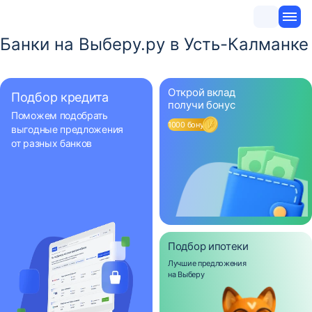
Банки на Выберу.ру в Усть-Калманке
Открой вклад
Подбор кредита
получи бонус
Поможем подобрать
1000 бонусов
выгодные предложения
от разных банков
Подбор ипотеки
Лучшие предложения
на Выберу