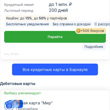
до
1 млн. ₽
Кредитный лимит
200
дней
Льготный период
Кешбэк: до
15%
, до
50%
у партнёров
Бесплатные уведомления
Без справки о доходах
С рассро
+500 бонусов
Перейти
Подробнее
Лиц. №1000
Все кредитные карты в Барнауле
Дебетовые карты
Выберу рекомендует
Умная карта "Мир"
Газпромбанк