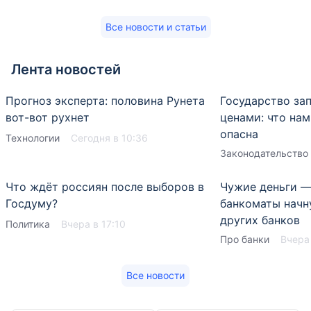
Все новости и статьи
Лента новостей
Прогноз эксперта: половина Рунета
Государство за
вот-вот рухнет
ценами: что нам
опасна
Технологии
Сегодня в 10:36
Законодательство
Что ждёт россиян после выборов в
Чужие деньги —
Госдуму?
банкоматы начн
других банков
Политика
Вчера в 17:10
Про банки
Вчера 
Все новости