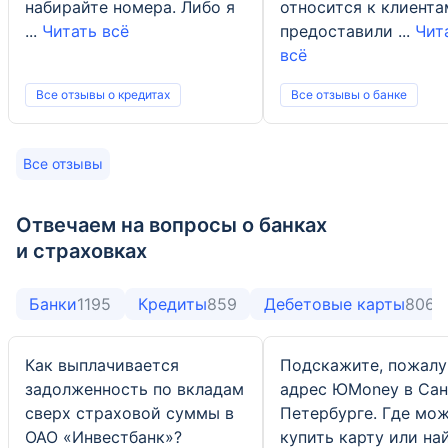
набирайте номера. Либо я
относится к клиента
...
Читать всё
предоставили ...
Чит
всё
Все отзывы о кредитах
Все отзывы о банке
Все отзывы
Отвечаем на вопросы о банках
и страховках
Банки
1195
Кредиты
859
Дебетовые карты
806
Как выплачивается
Подскажите, пожалу
задолженность по вкладам
адрес ЮMoney в Сан
сверх страховой суммы в
Петербурге. Где мо
ОАО «Инвестбанк»?
купить карту или на