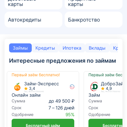
карты
карты
Автокредиты
Банкротство
Займы
Кредиты
Ипотека
Вклады
Креди
Интересные предложения по займам
Первый заём бесплатно!
Первый заём беспл
Займ-Экспресс
ДоброЗайм
3,4
4,9
Лиц. №2110177000440
Лиц. №2110177000192
Онлайн займ
Займ
до 49 500 ₽
д
Сумма
Сумма
7 – 126 дней
4
Срок
Срок
95%
Одобрение
Одобрение
Бесплатный займ
Бесплатный