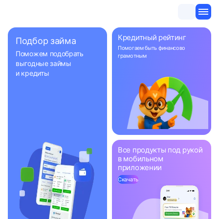
Кредитный рейтинг
Подбор займа
Помогаем быть
финансово
Поможем подобрать
грамотным
выгодные займы
и кредиты
Все продукты под рукой
в мобильном
приложении
Скачать