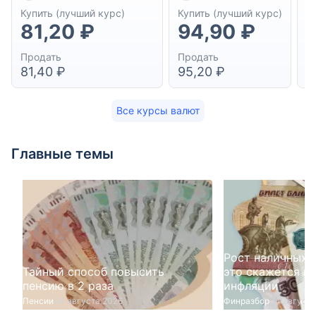
Купить (лучший курс)
Купить (лучший курс)
К
81,20 ₽
94,90 ₽
1
Продать
Продать
П
81,40 ₽
95,20 ₽
1
Все курсы валют
Главные темы
Рост наличных у
Тайный способ повысить
это скажется на
пенсию в 2 раза
инфляции
Пенсии
04 августа 2026
Финразбор
04 августа