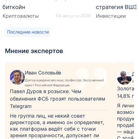
биткойн
стратегия ВШЭ
Криптовалюты
Инвестиции
04 августа 2026
Последние новости
Мнение экспертов
Иван Соловьёв
Дм
Доктор юридических наук, профессор. Заслуженный
Анал
юрист Российской Федерации.
Золотая 
Павел Дуров в розыске. Чем
14,8% го
обвинения ФСБ грозят пользователям
Я лично 
Telegram
возможно
Не группа лиц, не некий совет
продукт 
директоров, а именно он определяет,
продаёт
как платформа ведёт себя с точки
— нацен
зрения прозрачности, допускает ли
С этой 