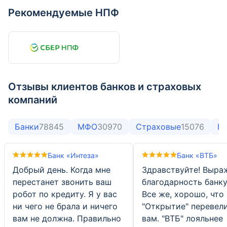
Газпромбанк
Банк ДОМ.РФ
449 593
574 946
+3,3%
-1,8%
Рекомендуемые НПФ
ОТП Банк
Банк «Санкт-Петербург»
395 005
347 552
+3,1%
+2%
Банк Уралсиб
Яндекс Банк
337 337
282 054
+6,9%
+1,1%
Обновлено: 01.07.2026
Обновлено: 01.07.2026
Отзывы клиентов банков и страховых
компаний
Банки
78845
МФО
30970
Страховые
15076
В
Банк «Интеза»
Банк «ВТБ»
Добрый день. Когда мне
Здравствуйте! Выра
перестанет звонить ваш
благодарность банку
робот по кредиту. Я у вас
Все же, хорошо, что
ни чего не брала и ничего
"Открытие" перевели
вам не должна. Правильно
вам. "ВТБ" лояльнее