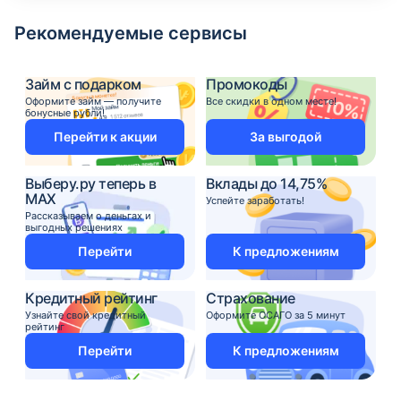
Рекомендуемые сервисы
Займ с подарком
Промокоды
Оформите займ — получите
Все скидки в одном месте!
бонусные рубли!
Перейти к акции
За выгодой
Выберу.ру теперь в
Вклады до 14,75%
MAX
Успейте заработать!
Рассказываем о деньгах и
выгодных решениях
Перейти
К предложениям
Кредитный рейтинг
Страхование
Узнайте свой кредитный
Оформите ОСАГО за 5 минут
рейтинг
Перейти
К предложениям