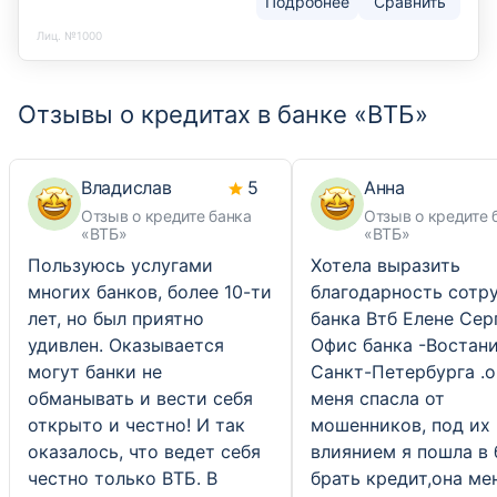
Подробнее
Сравнить
Лиц. №1000
Отзывы о кредитах в банке «ВТБ»
Владислав
5
Анна
Отзыв о кредите банка
Отзыв о кредите 
«ВТБ»
«ВТБ»
Пользуюсь услугами
Хотела выразить
многих банков, более 10-ти
благодарность сотр
лет, но был приятно
банка Втб Елене Сер
удивлен. Оказывается
Офис банка -Востани
могут банки не
Санкт-Петербурга .о
обманывать и вести себя
меня спасла от
открыто и честно! И так
мошенников, под их
оказалось, что ведет себя
влиянием я пошла в 
честно только ВТБ. В
брать кредит,она ме