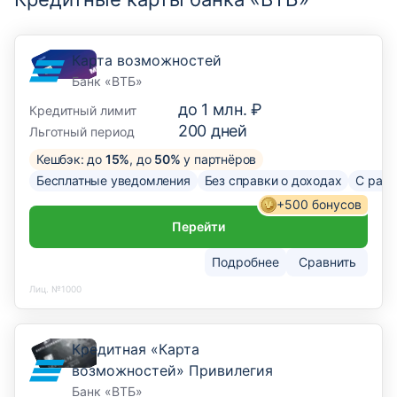
Карта возможностей
Банк «ВТБ»
до
1 млн. ₽
Кредитный лимит
200
дней
Льготный период
Кешбэк: до
15%
, до
50%
у партнёров
Бесплатные уведомления
Без справки о доходах
С рас
+500 бонусов
Перейти
Подробнее
Сравнить
Лиц. №1000
Кредитная «Карта
возможностей» Привилегия
Банк «ВТБ»