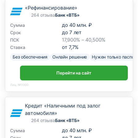
«Рефинансирование»
264 отзыва
Банк «ВТБ»
до
40 млн. ₽
Сумма
до
7
лет
Срок
17,900% – 40,500%
ПСК
от
7,7
%
Ставка
Без обеспечения
Онлайн решение
Нужен только паспор
Перейти на сайт
Лиц. №1000
Кредит «Наличными под залог
автомобиля»
264 отзыва
Банк «ВТБ»
до
40 млн. ₽
Сумма
до
7
лет
Срок