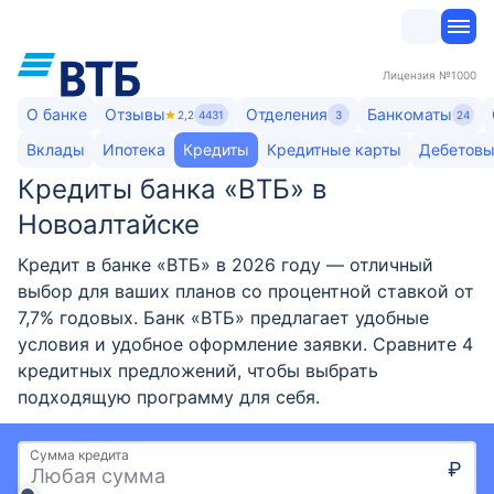
Лицензия
№1000
О банке
Отзывы
Отделения
Банкоматы
2,2
4431
3
24
Вклады
Ипотека
Кредиты
Кредитные карты
Дебетовы
Кредиты банка «ВТБ» в
Новоалтайске
Кредит в банке «ВТБ» в 2026 году — отличный
выбор для ваших планов со процентной ставкой от
7,7% годовых. Банк «ВТБ» предлагает удобные
условия и удобное оформление заявки. Сравните 4
кредитных предложений, чтобы выбрать
подходящую программу для себя.
Сумма кредита
₽