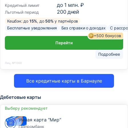
до
1 млн. ₽
Кредитный лимит
200
дней
Льготный период
Кешбэк: до
15%
, до
50%
у партнёров
Бесплатные уведомления
Без справки о доходах
С рассро
+500 бонусов
Перейти
Подробнее
Лиц. №1000
Все кредитные карты в Барнауле
Дебетовые карты
Выберу рекомендует
Умная карта "Мир"
Газпромбанк