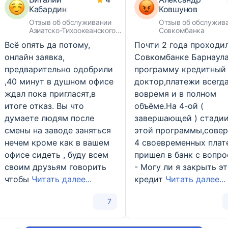
Кабардин
Ковшунов
Отзыв об обслуживании
Отзыв об обслужив
Азиатско-Тихоокеанского
Совкомбанка
Банка
Всё опять да потому,
Почти 2 года проходил
онлайн заявка,
Совкомбанке Барнаул
предварительно одобрили
программу кредитный
,40 минут в душном офисе
доктор,платежи всегд
ждал пока пригласят,в
вовремя и в полном
итоге отказ. Вы что
объёме.На 4-ой (
думаете людям после
завершающей ) стади
смены на заводе заняться
этой программы,сове
нечем кроме как в вашем
4 своевременных плат
офисе сидеть , буду всем
пришел в банк с вопр
своим друзьям говорить
- Могу ли я закрыть э
чтобы
Читать далее...
кредит
Читать далее...
7