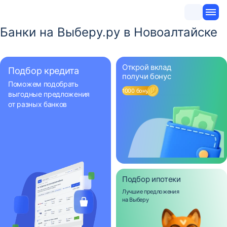
Банки на Выберу.ру в Новоалтайске
Открой вклад
Подбор кредита
получи бонус
Поможем подобрать
1000 бонусов
выгодные предложения
от разных банков
Подбор ипотеки
Лучшие предложения
на Выберу