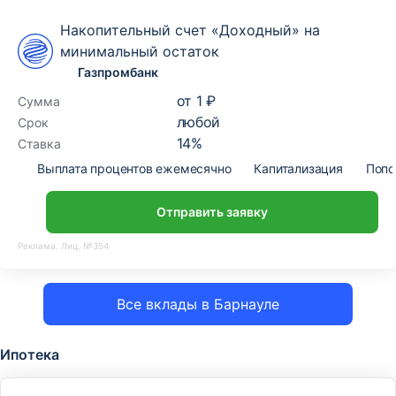
Накопительный счет «Доходный» на
минимальный остаток
Газпромбанк
от
1 ₽
Сумма
любой
Срок
14
%
Ставка
Выплата процентов ежемесячно
Капитализация
Попо
Отправить заявку
Реклама. Лиц. №354
Все вклады в Барнауле
Ипотека