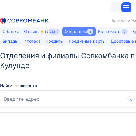
Лицензия
№963
О банке
Отзывы
Отделения
Банкоматы
К
4,8
21347
2
2
Вклады
Ипотека
Кредиты
Кредитные карты
Дебетовые 
Отделения и филиалы Совкомбанка в
Кулунде
Найти поблизости