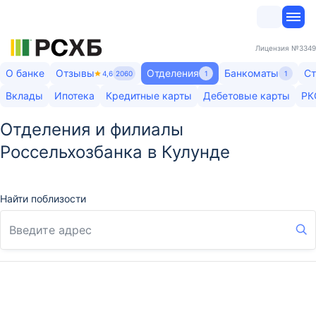
Лицензия
№3349
О банке
Отзывы
Отделения
Банкоматы
Ст
4,6
2060
1
1
Вклады
Ипотека
Кредитные карты
Дебетовые карты
РК
Отделения и филиалы
Россельхозбанка в Кулунде
Найти поблизости