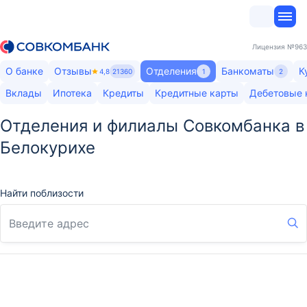
Лицензия
№963
О банке
Отзывы
Отделения
Банкоматы
К
4,8
21360
1
2
Вклады
Ипотека
Кредиты
Кредитные карты
Дебетовые 
Отделения и филиалы Совкомбанка в
Белокурихе
Найти поблизости