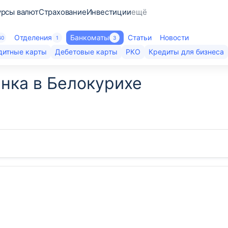
урсы валют
Страхование
Инвестиции
ещё
Отделения
Банкоматы
Статьи
Новости
60
1
3
дитные карты
Дебетовые карты
РКО
Кредиты для бизнеса
нка в Белокурихе