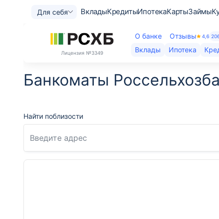
Вклады
Кредиты
Ипотека
Карты
Займы
К
Для себя
О банке
Отзывы
4,6
20
Вклады
Ипотека
Кре
Лицензия
№3349
Банкоматы Россельхозба
Найти поблизости