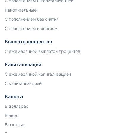
С пополнением и капитализацией
Накопительные
С пополнением без снятия
С пополнением и снятием
Выплата процентов
С ежемесячной выплатой процентов
Капитализация
С ежемесячной капитализацией
С капитализацией
Валюта
В долларах
В евро
Валютные