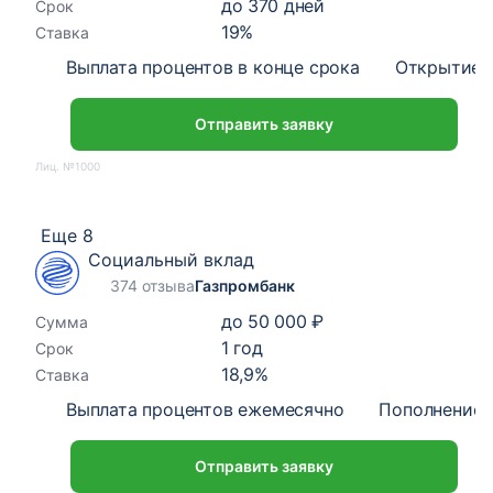
до
370
дней
Срок
19
%
Ставка
Выплата процентов в конце срока
Открытие 
Отправить заявку
Лиц. №1000
Еще 8
Социальный вклад
374 отзыва
Газпромбанк
до
50 000 ₽
Сумма
1
год
Срок
18,9
%
Ставка
Выплата процентов ежемесячно
Пополнение
Отправить заявку