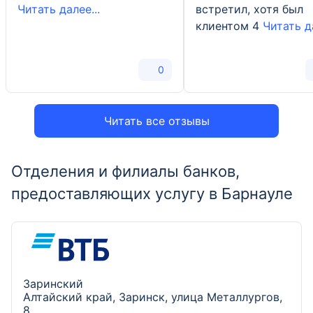
Читать далее...
встретил, хотя был
клиентом 4
Читать да
0
Читать все отзывы
Отделения и филиалы банков,
предоставляющих услугу в Барнауле
Заринский
Алтайский край, Заринск, улица Металлургов,
8