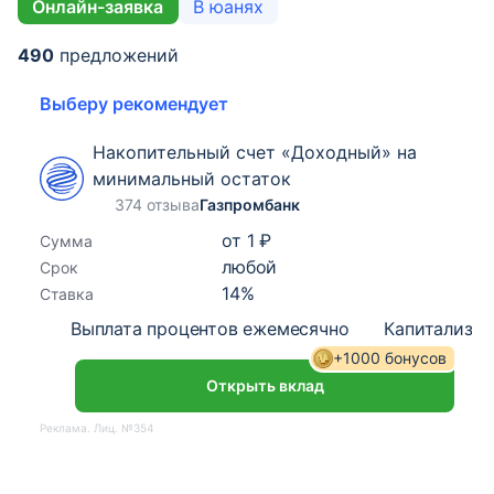
Онлайн-заявка
В юанях
490
предложений
Выберу рекомендует
Накопительный счет «Доходный» на
минимальный остаток
374 отзыва
Газпромбанк
от
1 ₽
Сумма
любой
Срок
14
%
Ставка
Выплата процентов ежемесячно
Капитализац
+1000 бонусов
Открыть вклад
Реклама. Лиц. №354