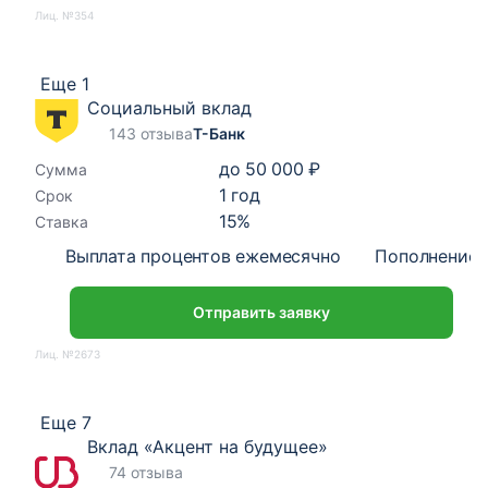
Лиц. №354
Еще 1
Социальный вклад
143 отзыва
Т-Банк
до
50 000 ₽
Сумма
1
год
Срок
15
%
Ставка
Выплата процентов ежемесячно
Пополнение
Отправить заявку
Лиц. №2673
Еще 7
Вклад «Акцент на будущее»
74 отзыва