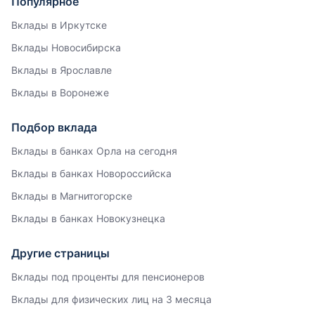
Популярное
Вклады в Иркутске
Вклады Новосибирска
Вклады в Ярославле
Вклады в Воронеже
Подбор вклада
Вклады в банках Орла на сегодня
Вклады в банках Новороссийска
Вклады в Магнитогорске
Вклады в банках Новокузнецка
Другие страницы
Вклады под проценты для пенсионеров
Вклады для физических лиц на 3 месяца