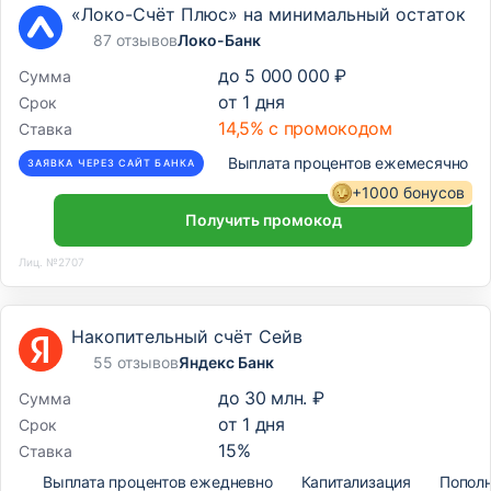
«Локо-Счёт Плюс» на минимальный остаток
87 отзывов
Локо-Банк
до
5 000 000 ₽
Сумма
от
1
дня
Срок
14,5% с промокодом
Ставка
Выплата процентов ежемесячно
ЗАЯВКА ЧЕРЕЗ САЙТ БАНКА
+1000 бонусов
Получить промокод
Лиц. №2707
Накопительный счёт Сейв
55 отзывов
Яндекс Банк
до
30 млн. ₽
Сумма
от
1
дня
Срок
15
%
Ставка
Выплата процентов ежедневно
Капитализация
Попол