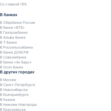
Со ставкой 19%
В банках
В Сбербанке России
В банке «ВТБ»
В Газпромбанке
В Альфа-Банке
В Т-Банке
В Россельхозбанке
В банке ДОМ.РФ
В Совкомбанке
В банке «Ак Барс»
В Ozon Банке
В других городах
В Москве
В Санкт-Петербурге
В Новосибирске
В Екатеринбурге
В Казани
В Нижнем Новгороде
В Красноярске