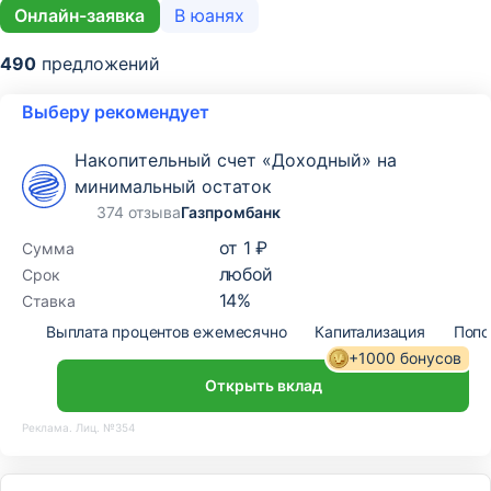
Онлайн-заявка
В юанях
490
предложений
Выберу рекомендует
Накопительный счет «Доходный» на
минимальный остаток
374 отзыва
Газпромбанк
от
1 ₽
Сумма
любой
Срок
14
%
Ставка
Выплата процентов ежемесячно
Капитализация
Попо
+1000 бонусов
Открыть вклад
Реклама. Лиц. №354