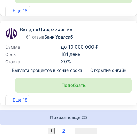
Лиц. №1481
Еще 18
Вклад «Динамичный»
61 отзыв
Банк Уралсиб
до
10 000 000 ₽
Сумма
181
день
Срок
20
%
Ставка
Выплата процентов в конце срока
Открытие онлайн
Подобрать
Лиц. №2275
Еще 18
Показать еще 25
2
3
1
Вперед