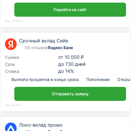
Перейти на сайт
Лиц. №2673
Срочный вклад Сейв
55 отзывов
Яндекс Банк
от
10 000 ₽
Сумма
до
730
дней
Срок
до
14
%
Ставка
Выплата процентов в конце срока
Пополнение
Откры
Отправить заявку
Лиц. №3027
Локо-вклад промо