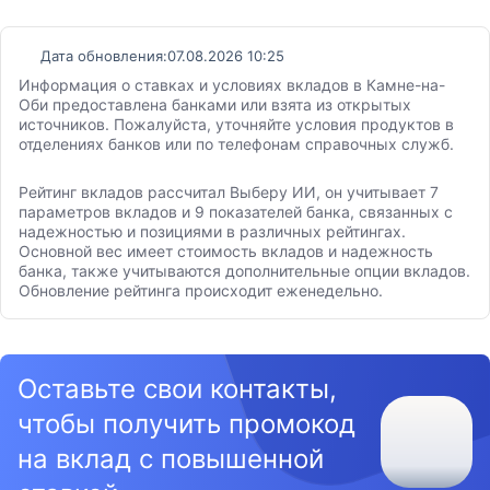
Дата обновления:
07.08.2026 10:25
Информация о ставках и условиях вкладов в Камне-на-
Оби предоставлена банками или взята из открытых
источников. Пожалуйста, уточняйте условия продуктов в
отделениях банков или по телефонам справочных служб.
Рейтинг вкладов рассчитал Выберу ИИ, он учитывает 7
параметров вкладов и 9 показателей банка, связанных с
надежностью и позициями в различных рейтингах.
Основной вес имеет стоимость вкладов и надежность
банка, также учитываются дополнительные опции вкладов.
Обновление рейтинга происходит еженедельно.
Оставьте свои контакты,
чтобы получить промокод
на вклад с повышенной