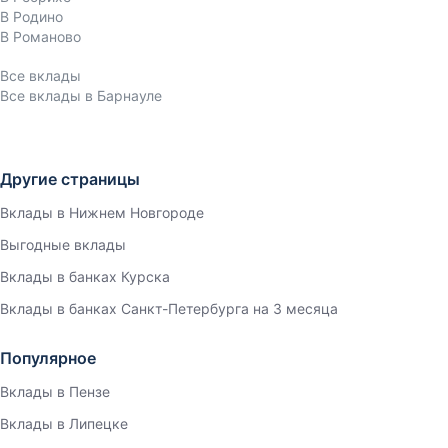
В Родино
В Романово
Все вклады
Все вклады в Барнауле
Другие страницы
Вклады в Нижнем Новгороде
Выгодные вклады
Вклады в банках Курска
Вклады в банках Санкт-Петербурга на 3 месяца
Популярное
Вклады в Пензе
Вклады в Липецке