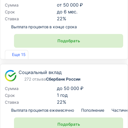
от
50 000 ₽
Сумма
до
6
мес.
Срок
22
%
Ставка
Выплата процентов в конце срока
Подобрать
Лиц. №2590
Еще 15
Социальный вклад
272 отзыва
Сбербанк России
до
50 000 ₽
Сумма
1
год
Срок
22
%
Ставка
Выплата процентов ежемесячно
Пополнение
Частичн
Подобрать