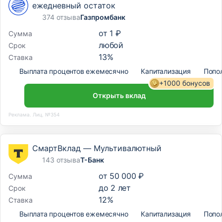
ежедневный остаток
374 отзыва
Газпромбанк
от
1 ₽
Сумма
любой
Срок
13
%
Ставка
Выплата процентов ежемесячно
Капитализация
Попо
+1000 бонусов
Открыть вклад
Реклама. Лиц. №354
СмартВклад — Мультивалютный
143 отзыва
Т-Банк
от
50 000 ₽
Сумма
до
2
лет
Срок
12
%
Ставка
Выплата процентов ежемесячно
Капитализация
Попо