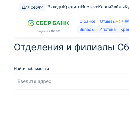
Вклады
Кредиты
Ипотека
Карты
Займы
К
Для себя
О банке
Отзывы
2,7
29
Вклады
Ипотека
Кре
Лицензия
№1481
Отделения и филиалы Сб
Найти поблизости