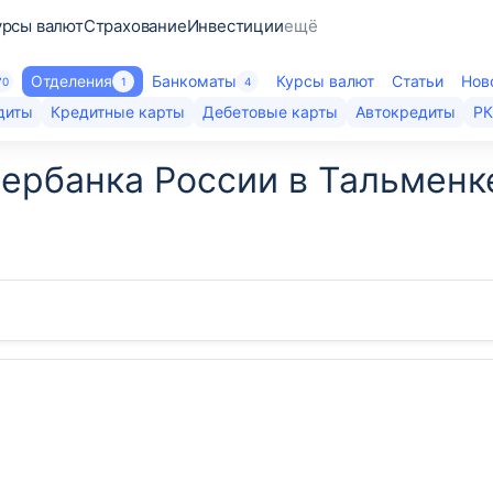
урсы валют
Страхование
Инвестиции
ещё
Отделения
Банкоматы
Курсы валют
Статьи
Нов
70
1
4
диты
Кредитные карты
Дебетовые карты
Автокредиты
Р
ербанка России в Тальменк