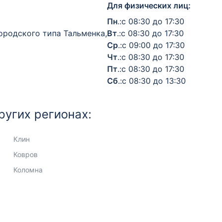
Для физических лиц:
Пн
.:с 08:30 до 17:30
ородского типа Тальменка,
Вт
.:с 08:30 до 17:30
Ср
.:с 09:00 до 17:30
Чт
.:с 08:30 до 17:30
Пт
.:с 08:30 до 17:30
Сб
.:с 08:30 до 13:30
ругих регионах:
Клин
Ковров
Коломна
Комсомольск-на-Амуре
Копейск
Королёв
Кострома
Красногорск
Краснодар
Красноярск
Кстово
Курган
Курск
Кызыл
Липецк
Люберцы
Магадан
Магнитогорск
Майкоп
Махачкала
Междуреченск
Миасс
Москва
Мурманск
Муром
Мытищи
Набережные Челны
Назрань
Нальчик
Нарьян-Мар
Находка
Невинномысск
Нефтекамск
Нефтеюганск
Нижневартовск
Нижнекамск
Нижний Новгород
Нижний Тагил
Новокузнецк
Новокуйбышевск
Новомосковск
Новороссийск
Новосибирск
Новочебоксарск
Новочеркасск
Новошахтинск
Новый Уренгой
Ногинск
Норильск
Ноябрьск
Обнинск
Одинцово
Октябрьский
Омск
Орел
Оренбург
Орехово-Зуево
Орск
Павловский Посад
Пенза
Первоуральск
Пермь
Петрозаводск
Петропавловск-Камчатский
Подольск
Прокопьевск