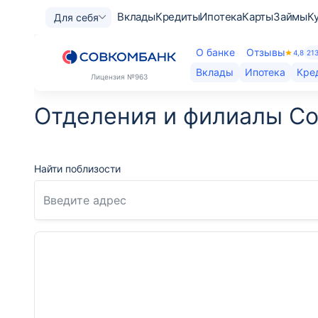
Вклады
Кредиты
Ипотека
Карты
Займы
К
Для себя
О банке
Отзывы
4,8
21
Вклады
Ипотека
Кре
Лицензия
№963
Отделения и филиалы С
Найти поблизости