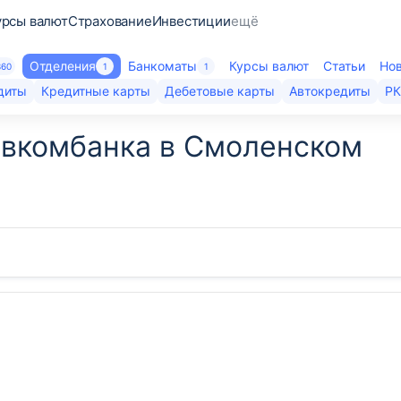
урсы валют
Страхование
Инвестиции
ещё
Отделения
Банкоматы
Курсы валют
Статьи
Но
360
1
1
диты
Кредитные карты
Дебетовые карты
Автокредиты
Р
овкомбанка в Смоленском