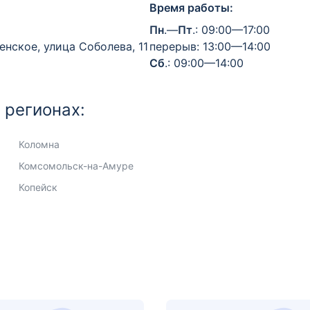
Время работы:
Пн
.—
Пт
.: 09:00—17:00
нское, улица Соболева, 11
перерыв: 13:00—14:00
Сб
.: 09:00—14:00
 регионах:
Коломна
Комсомольск-на-Амуре
Копейск
Королёв
Кострома
Краснодар
Красноярск
Кстово
Курган
Курск
Липецк
Люберцы
Магадан
Магнитогорск
Майкоп
Междуреченск
Миасс
Москва
Муром
Мытищи
Набережные Челны
Находка
Нижневартовск
Нижнекамск
Нижний Новгород
Новокузнецк
Новокуйбышевск
Новомосковск
Новороссийск
Новосибирск
Новочебоксарск
Ногинск
Норильск
Омск
Орел
Оренбург
Орехово-Зуево
Орск
Пенза
Первоуральск
Пермь
Петропавловск-Камчатский
Прокопьевск
Пушкино