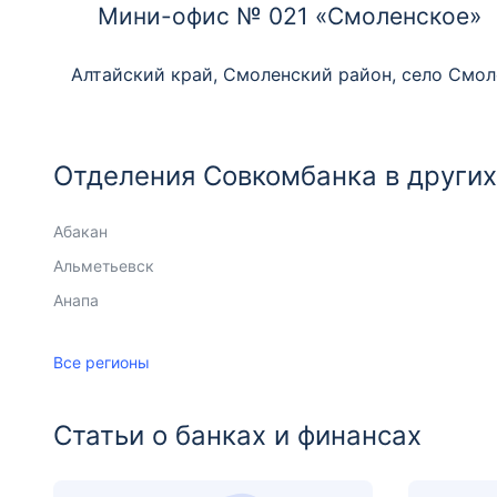
Мини-офис № 021 «Смоленское»
Алтайский край, Смоленский район, село Смоле
Отделения Совкомбанка в других
Абакан
Альметьевск
Анапа
Ангарск
Арзамас
Армавир
Артем
Астрахань
Ачинск
Балаково
Барнаул
Белогорск
Бердск
Бийск
Биробиджан
Благовещенск
Братск
Великий Новгород
Владивосток
Владимир
Волгоград
Волжский
Вологда
Воронеж
Горно-Алтайск
Гусь-Хрустальный
Дзержинск
Димитровград
Дмитров
Екатеринбург
Елабуга
Елец
Златоуст
Иваново
Ижевск
Иркутск
Казань
Калининград
Калуга
Камышин
Кемерово
Киров
Клин
Ковров
Все регионы
Статьи о банках и финансах