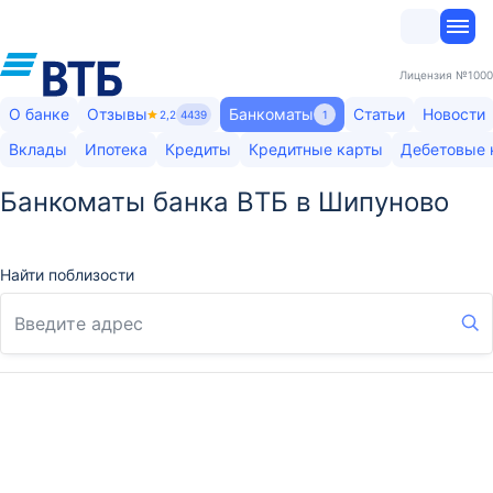
Лицензия
№1000
О банке
Отзывы
Банкоматы
Статьи
Новости
2,2
4439
1
Вклады
Ипотека
Кредиты
Кредитные карты
Дебетовые 
Банкоматы банка ВТБ в Шипуново
Найти поблизости