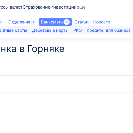
урсы валют
Страхование
Инвестиции
ещё
Отделения
Банкоматы
Статьи
Новости
60
1
2
дитные карты
Дебетовые карты
РКО
Кредиты для бизнеса
нка в Горняке