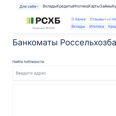
Вклады
Кредиты
Ипотека
Карты
Займы
К
Для себя
О банке
Отзывы
4,6
20
Вклады
Ипотека
Кре
Лицензия
№3349
Банкоматы Россельхозба
Найти поблизости