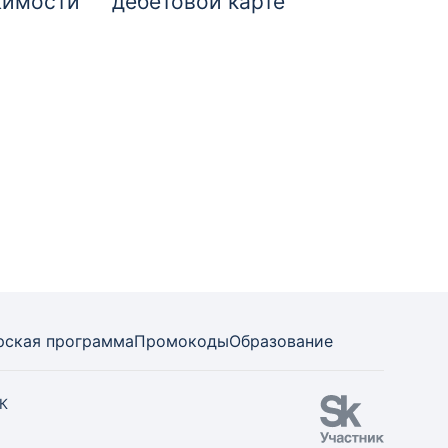
жимости
дебетовой карте
рская программа
Промокоды
Образование
СК