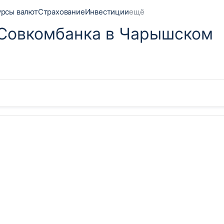
урсы валют
Страхование
Инвестиции
ещё
 Совкомбанка в Чарышском