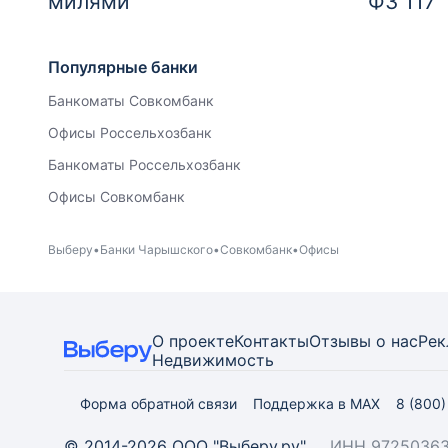
милями
ФЗ 117
Популярные банки
Банкоматы Совкомбанк
Офисы Россельхозбанк
Банкоматы Россельхозбанк
Офисы Совкомбанк
Выберу
Банки Чарышского
Совкомбанк
Офисы
О проекте
Контакты
Отзывы о нас
Рек
Недвижимость
Форма обратной связи
Поддержка в MAX
8 (800
© 2014-2026 ООО "Выберу.ру"
ИНН 97250363