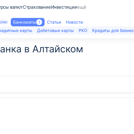
урсы валют
Страхование
Инвестиции
ещё
Банкоматы
Статьи
Новости
2060
1
редитные карты
Дебетовые карты
РКО
Кредиты для бизне
анка в Алтайском