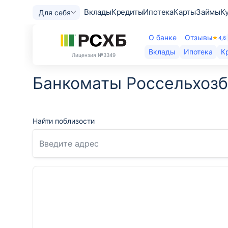
Вклады
Кредиты
Ипотека
Карты
Займы
К
Для себя
О банке
Отзывы
4,6
Вклады
Ипотека
К
Лицензия
№3349
Банкоматы Россельхозб
Найти поблизости