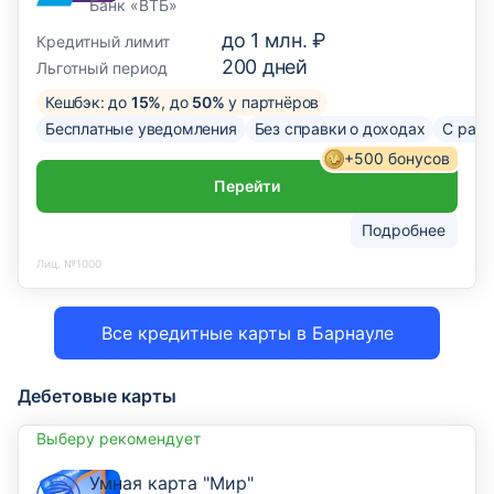
Банк «ВТБ»
до
1 млн. ₽
Кредитный лимит
200
дней
Льготный период
Кешбэк: до
15%
, до
50%
у партнёров
Бесплатные уведомления
Без справки о доходах
С рас
+500 бонусов
Перейти
Подробнее
Лиц. №1000
Все кредитные карты в Барнауле
Дебетовые карты
Выберу рекомендует
Умная карта "Мир"