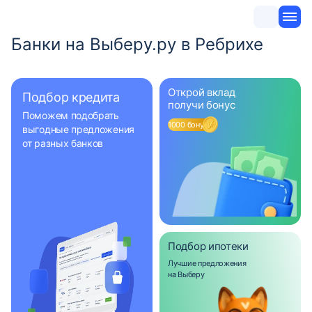
Банки на Выберу.ру в Ребрихе
Открой вклад
Подбор кредита
получи бонус
Поможем подобрать
1000 бонусов
выгодные предложения
от разных банков
Подбор ипотеки
Лучшие предложения
на Выберу