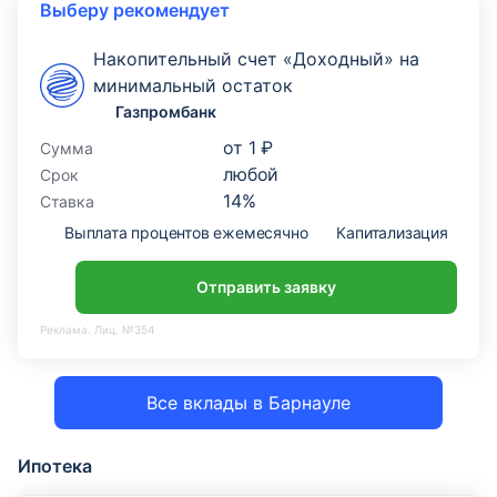
Выберу рекомендует
Накопительный счет «Доходный» на
минимальный остаток
Газпромбанк
от
1 ₽
Сумма
любой
Срок
14
%
Ставка
Выплата процентов ежемесячно
Капитализация
По
Отправить заявку
Реклама. Лиц. №354
Все вклады в Барнауле
Ипотека