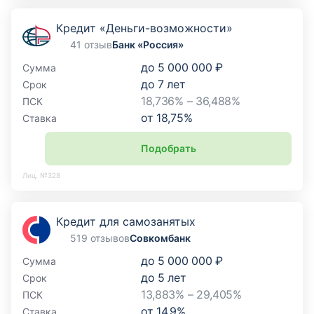
Кредит «Деньги-возможности»
41 отзыв
Банк «Россия»
до
5 000 000 ₽
Сумма
до
7
лет
Срок
18,736% – 36,488%
ПСК
от
18,75
%
Ставка
Подобрать
Лиц. №328
Кредит для самозанятых
519 отзывов
Совкомбанк
до
5 000 000 ₽
Сумма
до
5
лет
Срок
13,883% – 29,405%
ПСК
от
14,9
%
Ставка