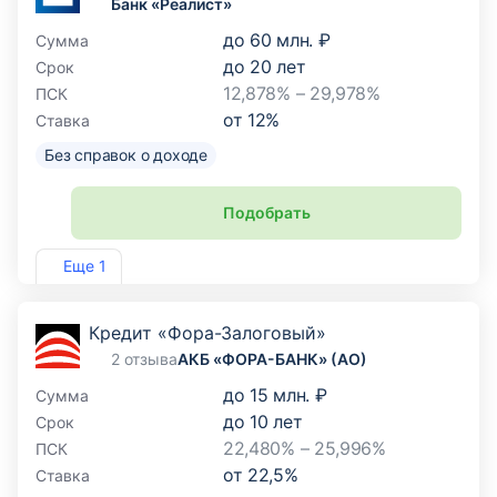
Банк «Реалист»
до
60 млн. ₽
Сумма
до
20
лет
Срок
12,878% – 29,978%
ПСК
от
12
%
Ставка
Без справок о доходе
Подобрать
Лиц. №2646
Еще 1
Кредит «Фора-Залоговый»
2 отзыва
АКБ «ФОРА-БАНК» (АО)
до
15 млн. ₽
Сумма
до
10
лет
Срок
22,480% – 25,996%
ПСК
от
22,5
%
Ставка