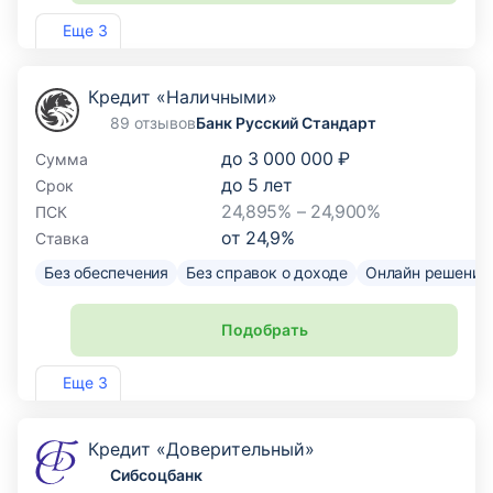
Лиц. №2275
Еще 3
Кредит «Наличными»
89 отзывов
Банк Русский Стандарт
до
3 000 000 ₽
Сумма
до
5
лет
Срок
24,895% – 24,900%
ПСК
от
24,9
%
Ставка
Без обеспечения
Без справок о доходе
Онлайн решение
Подобрать
Лиц. №2289
Еще 3
Кредит «Доверительный»
Сибсоцбанк