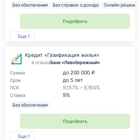
Без обеспечения
Без справок о доходе
Онлайн решение
Подобрать
Лиц. №2268
Еще 1
Кредит «Газификация жилья»
4 отзыва
Банк «Левобережный»
до
200 000 ₽
Сумма
до
5
лет
Срок
9,157% – 9,164%
ПСК
9
%
Ставка
Без обеспечения
Подобрать
Лиц. №1343
Еще 1