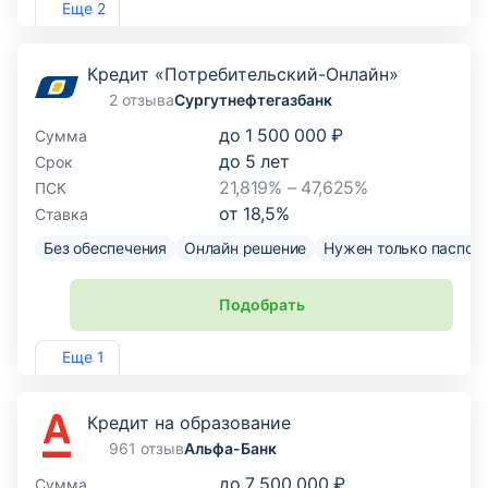
Еще 2
Кредит «Потребительский-Онлайн»
2 отзыва
Сургутнефтегазбанк
до
1 500 000 ₽
Сумма
до
5
лет
Срок
21,819% – 47,625%
ПСК
от
18,5
%
Ставка
Без обеспечения
Онлайн решение
Нужен только паспор
Подобрать
Лиц. №588
Еще 1
Кредит на образование
961 отзыв
Альфа-Банк
до
7 500 000 ₽
Сумма