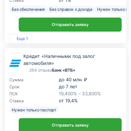
от
1
%
Ставка
Без обеспечения
Без справок о доходе
Нужен только па
Отправить заявку
Лиц. №3354
Еще 1
Кредит «Наличными под залог
автомобиля»
264 отзыва
Банк «ВТБ»
до
40 млн. ₽
Сумма
до
7
лет
Срок
19,400% – 33,800%
ПСК
от
19,4
%
Ставка
Нужен только паспорт
Отправить заявку