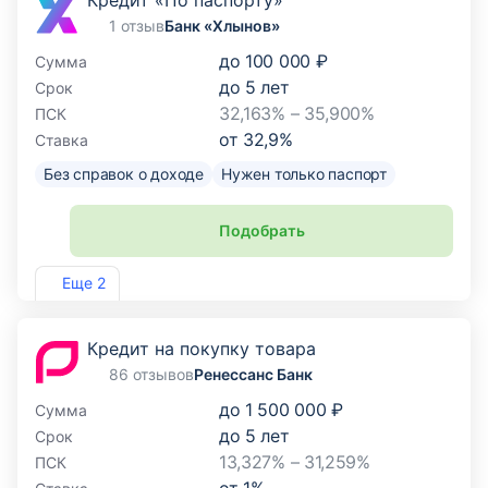
Кредит «По паспорту»
1 отзыв
Банк «Хлынов»
до
100 000 ₽
Сумма
до
5
лет
Срок
32,163% – 35,900%
ПСК
от
32,9
%
Ставка
Без справок о доходе
Нужен только паспорт
Подобрать
Лиц. №254
Еще 2
Кредит на покупку товара
86 отзывов
Ренессанс Банк
до
1 500 000 ₽
Сумма
до
5
лет
Срок
13,327% – 31,259%
ПСК